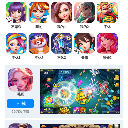
不思议
我的
我的1
我的2
不休
不休1
不休2
不休3
發條
發條2
毛豆
10万次下载