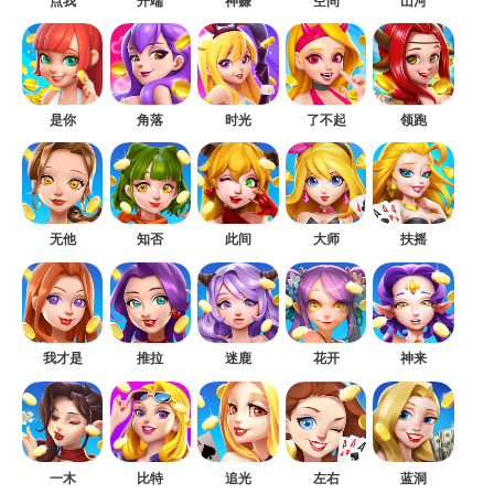
点我
开端
神赚
空间
山河
是你
角落
时光
了不起
领跑
无他
知否
此间
大师
扶摇
我才是
推拉
迷鹿
花开
神来
一木
比特
追光
左右
蓝洞