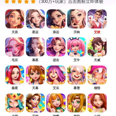
（300万+玩家）点击图标立即体验
天辰
星运
添运
天响
艾彼
毛豆
慕星
进击
艾牛
天威
极星
天幕
艾乐
慕雪
领悟